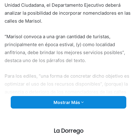
Unidad Ciudadana, el Departamento Ejecutivo deberá
analizar la posibilidad de incorporar nomencladores en las
calles de Marisol.
“Marisol convoca a una gran cantidad de turistas,
principalmente en época estival, (y) como localidad
anfitriona, debe brindar los mejores servicios posibles”,
destaca uno de los párrafos del texto.
Para los ediles, “una forma de concretar dicho objetivo es
optimizar el uso de los recursos disponibles”, (porque) la
ausencia o deterioro de los nomencladores de las calles
no sólo dificultan la orientación de los turistas, sino que
Mostrar Más
también le agregar al entorno imagen de desprolijidad o
abandono”.
La Dorrego
Consideraron que “la incorporación de nomencladores