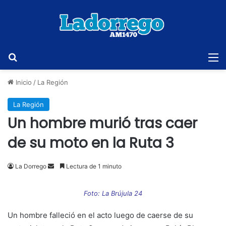
Buscar
M
Inicio
/
La Región
La Región
Un hombre murió tras caer
de su moto en la Ruta 3
Send
La Dorrego
Lectura de 1 minuto
an
email
Foto: La Brújula 24
Un hombre falleció en el acto luego de caerse de su