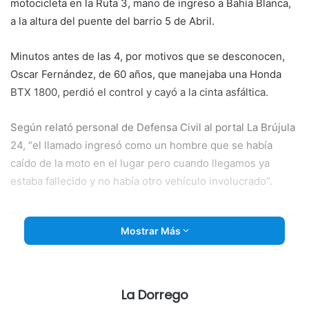
motocicleta en la Ruta 3, mano de ingreso a Bahía Blanca,
a la altura del puente del barrio 5 de Abril.
Minutos antes de las 4, por motivos que
se desconocen,
Oscar Fernández, de 60 años, que manejaba una Honda
BTX 1800, perdió el control y cayó a la cinta asfáltica.
Según relató personal de Defensa Civil al portal La Brújula
24, “el llamado ingresó como un hombre que se había
caído de la moto en el lugar pero cuando llegamos ya
estaba fallecido y no había otro vehículo involucrado”.
También trabajaron en el lugar una ambulancia del servicio
Mostrar Más
de emergencias SIEMPRE, Policía del Comando de
Patrulla, Policía Local, Policía Científica y Bomberos de
Ingeniero White. (La Brújula 24).
La Dorrego