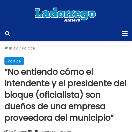
Buscar
M
Inicio
/
Política
Política
“No entiendo cómo el
intendente y el presidente del
bloque (oficialista) son
dueños de una empresa
proveedora del municipio”
Send
La Dorrego
Lectura de 1 minuto