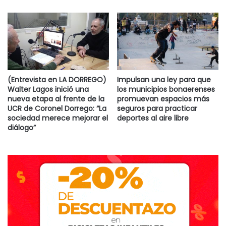
“Más allá de que un dictamen del Tribunal de Cuentas
estableció en su momento que no era incompatible, hay un
conflicto de intereses, y como vecino y concejal voy a
trabajar para que eso no suceda”, anticipó.
(Entrevista en LA DORREGO)
Impulsan una ley para que
EL AUDIO DE LA NOTA
Walter Lagos inició una
los municipios bonaerenses
nueva etapa al frente de la
promuevan espacios más
UCR de Coronel Dorrego: “La
seguros para practicar
sociedad merece mejorar el
deportes al aire libre
diálogo”