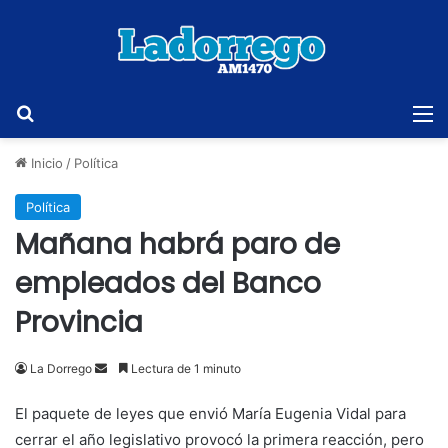
Buscar
M
Inicio
/
Política
Política
Mañana habrá paro de
empleados del Banco
Provincia
Send
La Dorrego
Lectura de 1 minuto
an
El paquete de leyes que envió María Eugenia Vidal para
email
cerrar el año legislativo provocó la primera reacción, pero