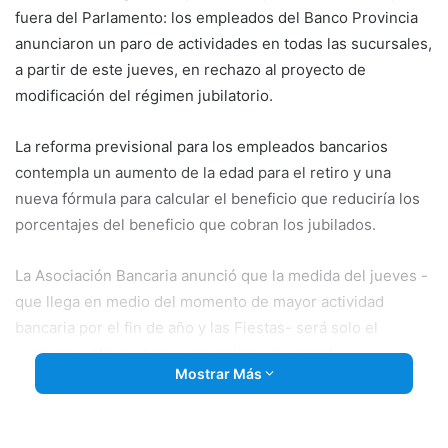
fuera del Parlamento: los empleados del Banco Provincia
anunciaron un paro de actividades en todas las sucursales,
a partir de este jueves, en rechazo al proyecto de
modificación del régimen jubilatorio.
La reforma previsional para los empleados bancarios
contempla un
aumento de la edad para el retiro y una
nueva fórmula para calcular el beneficio que reduciría los
porcentajes del beneficio que cobran los jubilados.
La Asociación Bancaria anunció que la medida del jueves -
que llega en medio del momento de mayor actividad
bancaria por el fin de año y las Fiestas- será solo el
comienzo. “No podemos garantizar el normal
Mostrar Más
funcionamiento del banco en diciembre”, adelantó el
delegado de la seccional platense, Federico Bach.