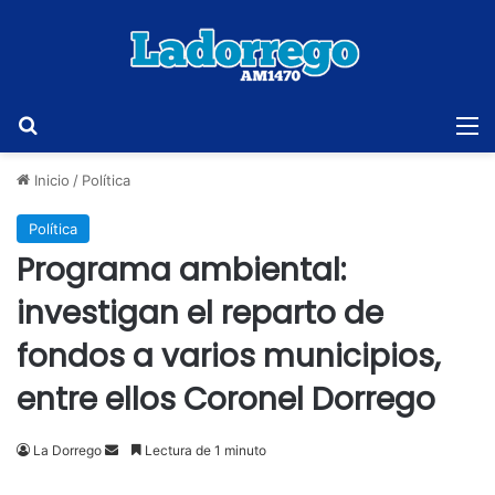
Buscar
M
Inicio
/
Política
Política
Programa ambiental:
investigan el reparto de
fondos a varios municipios,
entre ellos Coronel Dorrego
Send
La Dorrego
Lectura de 1 minuto
an