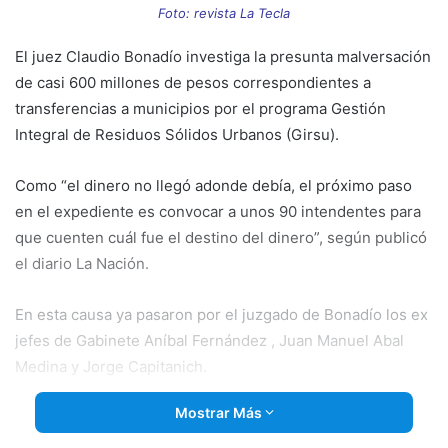
email
Foto: revista La Tecla
El juez Claudio Bonadío investiga la presunta malversación
de casi 600 millones de pesos correspondientes a
transferencias a municipios por el programa Gestión
Integral de Residuos Sólidos Urbanos (Girsu).
Como “el dinero no llegó adonde debía, el próximo paso
en el expediente es convocar a unos 90 intendentes para
que cuenten cuál fue el destino del dinero”, según publicó
el diario La Nación.
En esta causa ya pasaron por el juzgado de Bonadío los
ex
jefes de Gabinete Aníbal Fernández , Juan Manuel Abal
Medina y Jorge Capitanich.
Mostrar Más
El diario La Nación informó que el programa GIRSU
repartió 600 millones en 190 intendencias, entre ellas 68