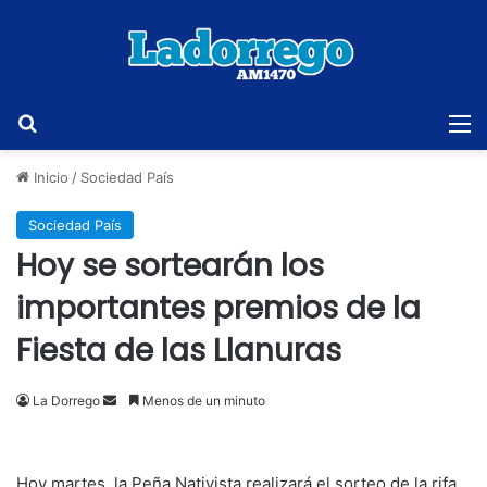
Buscar
M
Inicio
/
Sociedad País
Sociedad País
Hoy se sortearán los
importantes premios de la
Fiesta de las Llanuras
Send
La Dorrego
Menos de un minuto
an
email
Hoy martes, la Peña Nativista realizará el sorteo de la rifa