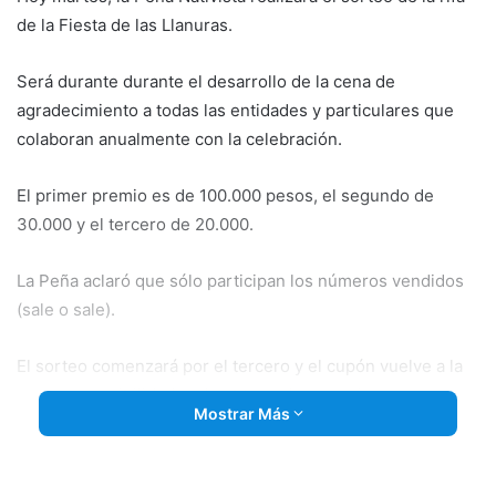
de la Fiesta de las Llanuras.
Será durante durante el desarrollo de la cena de
agradecimiento a todas las entidades y particulares que
colaboran anualmente con la celebración.
El primer premio es de
100.000 pesos, el segundo de
30.000 y el tercero de 20.000.
La Peña aclaró que sólo participan los números vendidos
(sale o sale).
El sorteo comenzará por el tercero y el cupón vuelve a la
urna con posibilidades de obtener los premios mayores.
Mostrar Más
Cabe recordar que el primer premio de la rifa de los dos
potros favoreció al número 083 y el segundo al 297.