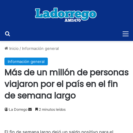
Buscar
M
Inicio
/
Información general
Información general
Más de un millón de personas
viajaron por el país en el fin
de semana largo
Send
La Dorrego
2 minutos leídos
an
email
El fin de semana largo dejó un saldo positivo para el