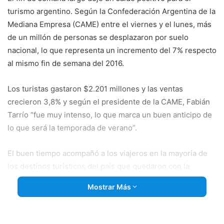
turismo argentino. Según la Confederación Argentina de la
Mediana Empresa (CAME) entre el viernes y el lunes, más
de un millón de personas se desplazaron por suelo
nacional, lo que representa un incremento del 7% respecto
al mismo fin de semana del 2016.
Los turistas gastaron $2.201 millones y las ventas
crecieron 3,8% y según el presidente de la CAME, Fabián
Tarrío “fue muy intenso, lo que marca un buen anticipo de
lo que será la temporada de verano”.
El buen tiempo acompañó a los viajeros en la mayoría de
los destinos turísticos del país que quedaron con la
mayoría de las plazas hoteleras completas.
Mostrar Más
Las principales regiones receptoras de turistas fueron
la
provincia de Buenos Aires con un 34,5% ,con destinos