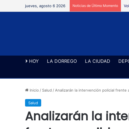
jueves, agosto 6 2026
Noticias de Último Momento
Vo
HOY
LA DORREGO
LA CIUDAD
DEP
Inicio
/
Salud
/
Analizarán la intervención policial frent
Salud
Analizarán la inte