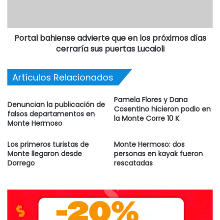
El domingo 19, a las 11 horas reabrirá el Patio de Comidas
mientras que a las 19.30 hs. tendrá lugar el desfile de
todas las colectividades por las calles céntricas de la
Portal bahiense advierte que en los próximos días
ciudad hasta el escenario central para dar inicio a otra
cerraría sus puertas Lucaioli
jornada de danzas típicas.
Artículos Relacionados
Esta fiesta, con más de 300 bailarines en escena, es
organizada por el Círculo Italiano Luigi Pirandello cuenta
Pamela Flores y Dana
con el auspicio de la Municipalidad de Monte Hermoso.
Denuncian la publicación de
Cosentino hicieron podio en
falsos departamentos en
la Monte Corre 10 K
Monte Hermoso
Los primeros turistas de
Monte Hermoso: dos
Monte llegaron desde
personas en kayak fueron
Dorrego
rescatadas