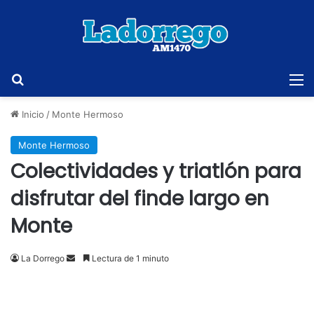
Buscar
M
Inicio
/
Monte Hermoso
Monte Hermoso
Colectividades y triatlón para
disfrutar del finde largo en
Monte
Send
La Dorrego
Lectura de 1 minuto
an
email