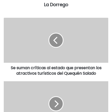
horas con la muestra plástica de Diana Colantonio
La Dorrego
mientras que a las 20.30 en la Sala Auditórium se
presentará el libro de María Teresa Caramelli de Wulff,
“Monte Hermoso, entre dunas y mareas, testigos del
nacimiento de un pueblo”.
El sábado 18, a partir de las 20 horas, se realizará la
apertura oficial en el escenario ubicado en la intersección
de Faro Recalada y Pedro de Mendoza donde se podrán
disfrutar de las danzas típicas de las distintas
colectividades como Alemania, Grecia, Irlanda, Italia, Israel,
Se suman críticas al estado que presentan los
atractivos turísticos del Quequén Salado
Ucrania, Argentina, Polonia, Chile, Siria, Paraguay, Cuba,
Dinamarca y España. También abrirá el Patio de Comidas,
ubicado en la Feria Artesanal, con stands de Cuba, Italia,
Arabia, Chile, Argentina, Grecia, Paragua, Dinamarca y
Alemania.