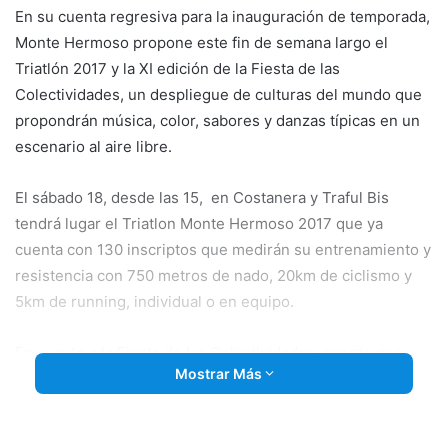
En su cuenta regresiva para la inauguración de temporada,
Monte Hermoso propone este fin de semana largo el
Triatlón 2017 y la XI edición de la Fiesta de las
Colectividades, un despliegue de culturas del mundo que
propondrán música, color, sabores y danzas típicas en un
escenario al aire libre.
El sábado 18, desde las 15, en Costanera y Traful Bis
tendrá lugar el Triatlon Monte Hermoso 2017 que ya
cuenta con 130 inscriptos que medirán su entrenamiento y
resistencia con 750 metros de nado, 20km de ciclismo y
5km de running, individual o en equipo.
En cuanto a la Fiesta de las Colectividades, evento que
Mostrar Más
logró imponerse y trascender en la oferta turística del
balneario, comenzará el viernes 17 con el acto inaugural,
que tendrá lugar en
el Centro de Convenciones a las 20