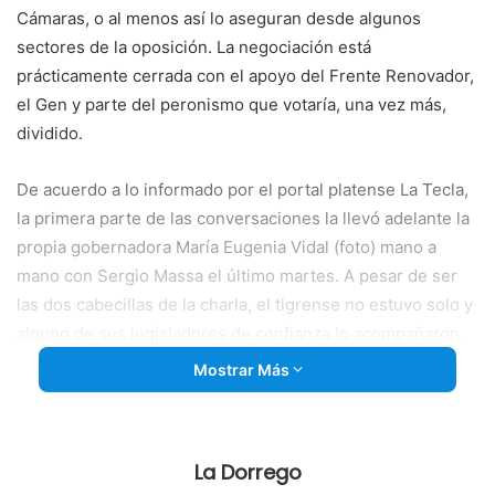
Cámaras, o al menos así lo aseguran desde algunos
sectores de la oposición. La negociación está
prácticamente cerrada con el apoyo del Frente Renovador,
el Gen y parte del peronismo que votaría, una vez más,
dividido.
De acuerdo a lo informado por el portal platense La Tecla,
la primera parte de las conversaciones la llevó adelante la
propia gobernadora María Eugenia Vidal (foto) mano a
mano con Sergio Massa el último martes. A pesar de ser
las dos cabecillas de la charla, el tigrense no estuvo solo y
alguno de sus legisladores de confianza lo acompañaron.
Allí, se comenzó a cerrar la votación.
Mostrar Más
Esa no fue la única cumbre por el paquete económico, en
la tarde del miércoles, fue Manuel Mosca, titular de la
La Dorrego
Cámara de Diputados, quien