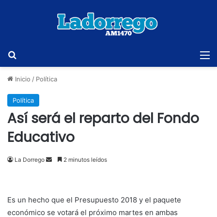
Buscar
M
Inicio
/
Política
Política
Así será el reparto del Fondo
Educativo
Send
La Dorrego
2 minutos leídos
an
email
Es un hecho que el Presupuesto 2018 y el paquete
económico se votará el próximo martes en ambas