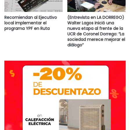
endeudamiento de las municipalidades del 8 al 10. por
ciento del presupuesto comunal.
Recomiendan al Ejecutivo
(Entrevista en LA DORREGO)
local implementar el
Walter Lagos inició una
Otro de los puntos que estarían cerrado sería fijar límite al
programa YPF en Ruta
nueva etapa al frente de la
UCR de Coronel Dorrego: “La
artículo 42 de la participación público privado en al 10 por
sociedad merece mejorar el
ciento del total (serían 1.000M USD).
diálogo”
Con dicho panorama, si bien las negociaciones se
mantendrán para definir puntos menores, está todo dado
para que el próximo martes se apruebe la Ley de Leyes y
el paquete económico de Vidal.