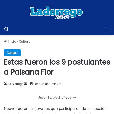
Buscar
M
Inicio
/
Cultura
Cultura
Estas fueron los 9 postulantes
a Paisana Flor
Send
La Dorrego
Lectura de 1 minuto
an
email
Foto: Sergio Etcheverry
Nueve fueron las jóvenes que participaron de la elección