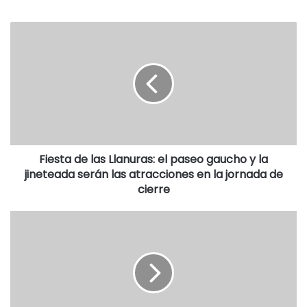
Milagros Lema (16, Escuela Agraria), Priscila Boggón (14,
jardín 906) y Yamila Ibarra (15, San Román).
La nueva soberana del pago dorreguero reemplazó a
Antonela Kessler, quien –visiblemente emocionada- no
ocultó su orgullo por haber representado durante el último
año a esta “hermosa familia”, como describió a la Peña
Nativista.
Fiesta de las Llanuras: el paseo gaucho y la
jineteada serán las atracciones en la jornada de
Por su parte, la flamante Paisana Flor agradeció a la
cierre
escuela de Faro por haberla convocado a participar, a su
mamá por el acompañamiento permanente y al jurado por
haberla elegido.