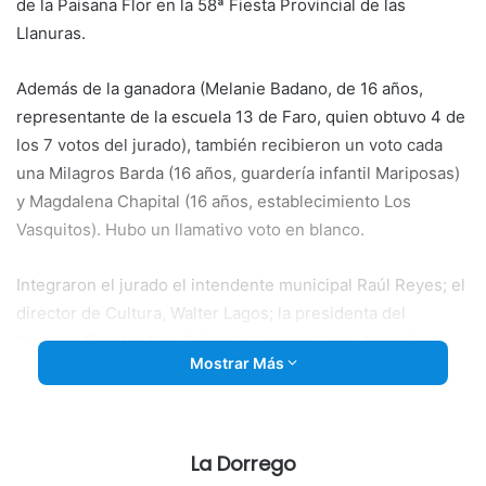
de la Paisana Flor en la 58ª Fiesta Provincial de las
Llanuras.
Además de la ganadora (Melanie Badano, de 16 años,
representante de la escuela 13 de Faro, quien obtuvo 4 de
los 7 votos del jurado), también recibieron un voto cada
una Milagros
Barda (16 años, guardería infantil Mariposas)
y Magdalena Chapital (16 años, establecimiento Los
Vasquitos). Hubo un llamativo voto en blanco.
Integraron el jurado el intendente municipal Raúl Reyes; el
director de Cultura, Walter Lagos; la presidenta del
Consejo Escolar, Rita Cifarelli; Horacio Clark, Nora Cenci y
Mostrar Más
las exPaisana Flor Ana Arista y Mónica Echeto.
También participaron del certamen Priscila Peciña (16,
Instituto San José), Rocío Leunda Segui (15, CEPT 3 de
La Dorrego
Coronel Pringles), Maira Erfur (15, arroyo Las Mostazas),