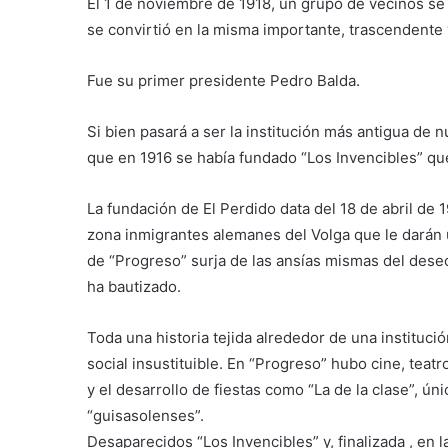
El 1 de noviembre de 1918, un grupo de vecinos se 
se convirtió en la misma importante, trascendente y 
Fue su primer presidente
Pedro Balda.
Si bien pasará a ser la institución más antigua de 
que en 1916 se había fundado “Los Invencibles” que
La fundación de El Perdido data del 18 de abril de 
zona inmigrantes alemanes del Volga que le darán u
de “Progreso” surja de las ansías mismas del dese
ha bautizado.
Toda una historia tejida alrededor de una instituci
social insustituible. En “Progreso” hubo cine, teatr
y el desarrollo de fiestas como “La de la clase”, ún
“guisasolenses”.
Desaparecidos “Los Invencibles” y, finalizada , en l