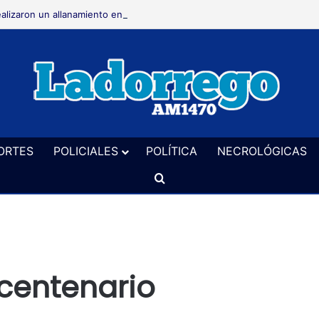
alizaron un allanamiento en El Perdido en una causa por hurto
ORTES
POLICIALES
POLÍTICA
NECROLÓGICAS
Buscar
 centenario