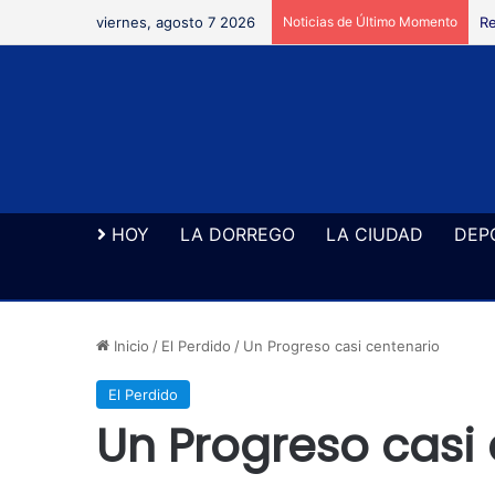
viernes, agosto 7 2026
Noticias de Último Momento
Re
HOY
LA DORREGO
LA CIUDAD
DEP
Inicio
/
El Perdido
/
Un Progreso casi centenario
El Perdido
Un Progreso casi