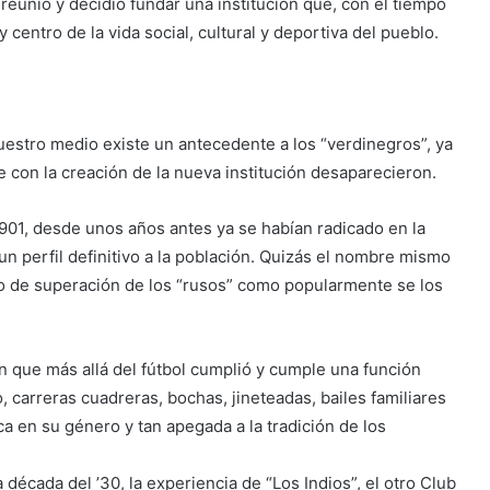
reunió y decidió fundar una institución que, con el tiempo
centro de la vida social, cultural y deportiva del pueblo.
nuestro medio existe un antecedente a los “verdinegros”, ya
 con la creación de la nueva institución desaparecieron.
1901, desde unos años antes ya se habían radicado en la
n perfil definitivo a la población. Quizás el nombre mismo
o de superación de los “rusos” como popularmente se los
ón que más allá del fútbol cumplió y cumple una función
o, carreras cuadreras, bochas, jineteadas, bailes familiares
ica en su género y tan apegada a la tradición de los
a década del ’30, la experiencia de “Los Indios”, el otro Club