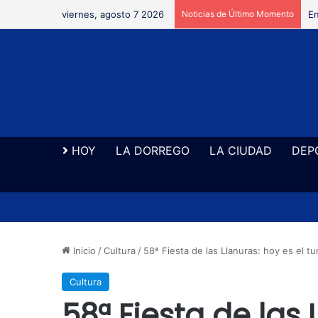
viernes, agosto 7 2026
Noticias de Último Momento
En
HOY
LA DORREGO
LA CIUDAD
DEP
Inicio
/
Cultura
/
58ª Fiesta de las Llanuras: hoy es el tu
Cultura
58ª Fiesta de las 