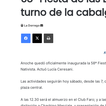
turno de la cabal
Send
La Dorrego
an
Facebook
X
Imprimir
email
F
Anoche quedó oficialmente inaugurada la 58ª Fiesta
Nativista. Actuó Lucía Ceresani.
Las actividades seguirán hoy sábado, desde las 7, c
plaza central.
A las 12.30 será el almuerzo en el Club Faro; y a las
distinción a Chachino Masciale, y presentación de L