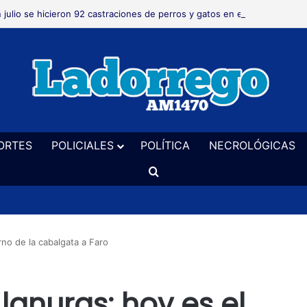
 julio se hicieron 92 castraciones de perros y gatos en el distrito
ORTES
POLICIALES
POLÍTICA
NECROLÓGICAS
Buscar
rno de la cabalgata a Faro
Llanuras: hoy es el