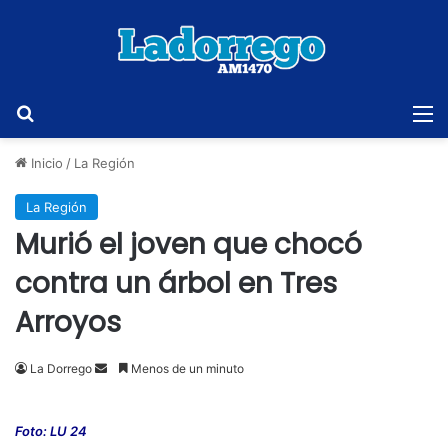
Buscar
M
Inicio
/
La Región
La Región
Murió el joven que chocó
contra un árbol en Tres
Arroyos
Send
La Dorrego
Menos de un minuto
an
email
Foto: LU 24