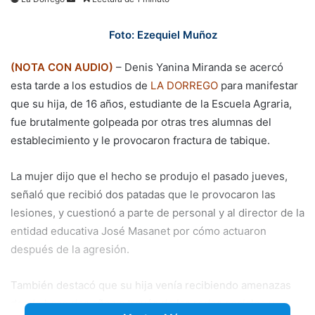
an
email
Foto: Ezequiel Muñoz
(NOTA CON AUDIO)
– Denis Yanina Miranda se acercó
esta tarde a los estudios de
LA DORREGO
para manifestar
que su hija, de 16 años, estudiante de la Escuela Agraria,
fue brutalmente golpeada por otras tres alumnas del
establecimiento y le provocaron fractura de tabique.
La mujer dijo que el hecho se produjo el pasado jueves,
señaló que recibió dos patadas que le provocaron las
lesiones, y cuestionó a parte de personal y al director de la
entidad educativa José Masanet por cómo actuaron
después de la agresión.
También destacó que
su hija venía recibiendo amenazas
desde hace dos años a través de las redes sociales y