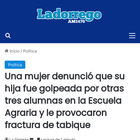
Buscar
M
Inicio
/
Política
Política
Una mujer denunció que su
hija fue golpeada por otras
tres alumnas en la Escuela
Agraria y le provocaron
fractura de tabique
Send
La Dorrego
Lectura de 1 minuto