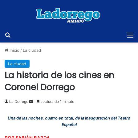
Buscar
M
Inicio
/
La ciudad
La ciudad
La historia de los cines en
Coronel Dorrego
Send
La Dorrego
Lectura de 1 minuto
an
email
Una de las noches, cuatro en total, de la inauguración del Teatro
Español
POR FABIÁN BARDA