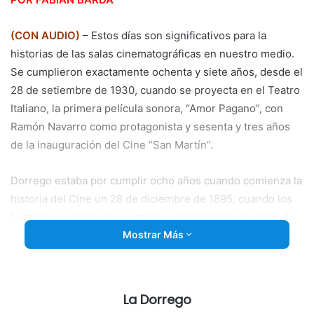
(CON AUDIO)
– Estos días son significativos para la
historias de las salas cinematográficas en nuestro medio.
Se cumplieron exactamente ochenta y siete años, desde el
28 de setiembre de 1930, cuando se proyecta en el Teatro
Italiano, la primera película sonora, “Amor Pagano”, con
Ramón Navarro como protagonista y sesenta y tres años
de la inauguración del Cine “San Martín”.
Dorrego estaba por cumplir ocho años cuando comienza la
historia del Cine un 28 de diciembre de 1895, cuando los
hermanos Lumière proyectaron públicamente la salida de
obreros de una fábrica francesa en Lyon, la demolición de
Mostrar Más
un muro, la llegada de un tren y un barco saliendo del
puerto.
La Dorrego
Afiche de la primera película sonora proyectada en Coronel