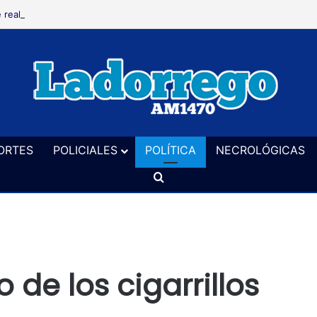
 realizará este sábado en el vivero un taller de cerveza artesanal
ORTES
POLICIALES
POLÍTICA
NECROLÓGICAS
Buscar
 de los cigarrillos