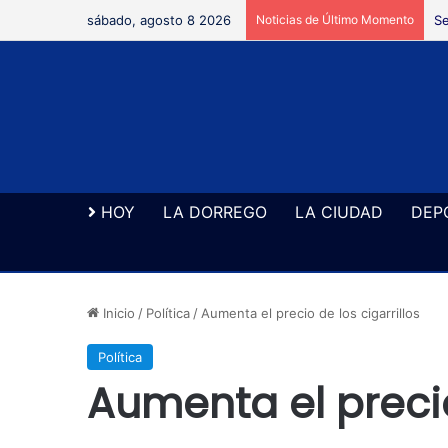
sábado, agosto 8 2026
Noticias de Último Momento
Se
HOY
LA DORREGO
LA CIUDAD
DEP
Inicio
/
Política
/
Aumenta el precio de los cigarrillos
Política
Aumenta el precio