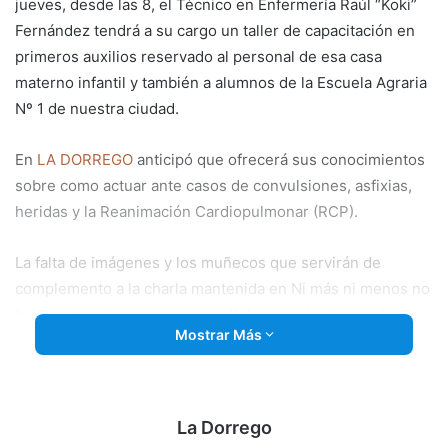
jueves, desde las 8, el Técnico en Enfermería Raúl “Koki”
Fernández tendrá a su cargo un taller de capacitación en
primeros auxilios reservado al personal de esa casa
materno infantil y también a alumnos de la Escuela Agraria
Nº 1 de nuestra ciudad.
En
LA DORREGO
anticipó que ofrecerá sus conocimientos
sobre como actuar ante casos de convulsiones, asfixias,
heridas y la Reanimación Cardiopulmonar (RCP).
La falta de imágenes y los muñecos que servirán de
complemento a la charla mantenida en Ni más ni menos no
fueron impedimento para que Koki a través de su relato
Mostrar Más
dejara conceptos básicos muy claros y entendibles para la
audiencia, mencionando entre otras muchas cosas que
quien ejerce de tarea de socorrer a otra persona en
emergencia debe tener en claro un protocolo fundamental
La Dorrego
llamado M.E.S. (Miro, Escucho y Siento). (César Mc