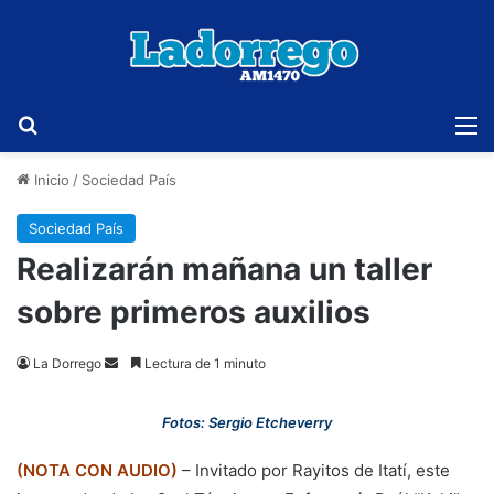
Buscar
M
Inicio
/
Sociedad País
Sociedad País
Realizarán mañana un taller
sobre primeros auxilios
Send
La Dorrego
Lectura de 1 minuto
an
email
Fotos: Sergio Etcheverry
(NOTA CON AUDIO)
– Invitado por Rayitos de Itatí, este