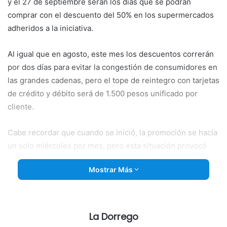
y el 27 de septiembre serán los días que se podrán
comprar con el descuento del 50% en los supermercados
adheridos a la iniciativa.
Al igual que en agosto, este mes los descuentos correrán
por dos días para evitar la congestión de consumidores en
las grandes cadenas, pero el tope de reintegro con tarjetas
de crédito y débito será de 1.500 pesos unificado por
cliente.
Cabe recordar que cuando se inició, la promoción se hacía
un solo miércoles por mes, pero esta situación provocó
varios problemas y mucha gente se quedaba afuera de la
Mostrar Más
misma.
Por esta razón, con la idea de “descongestionar un poco”,
como se explicaron las autoridades del banco, se
La Dorrego
estableció una segunda fecha.