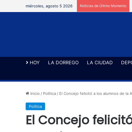
miércoles, agosto 5 2026
Noticias de Último Momento
HOY
LA DORREGO
LA CIUDAD
DEP
Inicio
/
Política
/
El Concejo felicitó a los alumnos de la
Política
El Concejo felicit