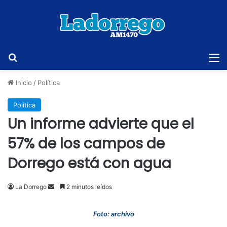
Buscar
M
Inicio
/
Política
Política
Un informe advierte que el
57% de los campos de
Dorrego está con agua
Send
La Dorrego
2 minutos leídos
an
email
Foto: archivo