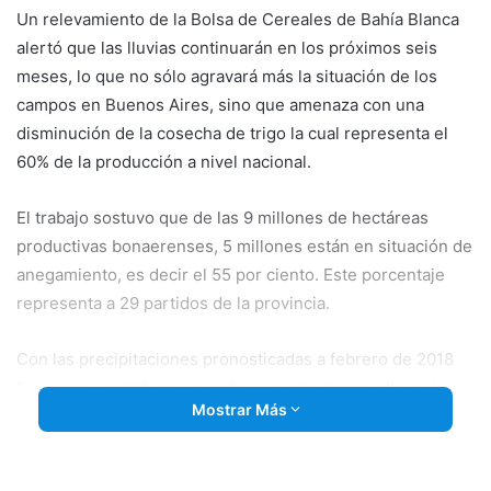
Un relevamiento de la Bolsa de Cereales de Bahía Blanca
alertó que las lluvias continuarán en los próximos seis
meses, lo que no sólo agravará más la situación de los
campos en Buenos Aires, sino que amenaza con una
disminución de la cosecha de trigo la cual representa el
60% de la producción a nivel nacional.
El trabajo sostuvo que de las 9 millones de hectáreas
productivas bonaerenses, 5 millones están en situación de
anegamiento, es decir el 55 por ciento. Este porcentaje
representa a 29 partidos de la provincia.
Con las precipitaciones pronosticadas a febrero de 2018
“se puede complicar aún más el normal desarrollo de los
Mostrar Más
cereales ya implantados”, dijo la Bolsa que a la vez agregó
que eso generará “la imposibilidad de transitar por los
caminos rurales lo que difi cultará la posibilidad de