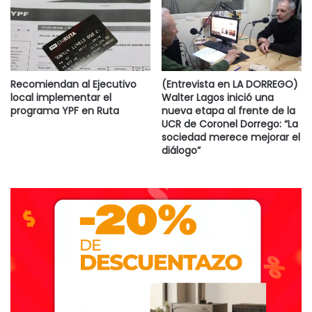
directamente no van a ser sembrados e iremos para
maíces tardíos de noviembre.
Y hoy todo indica que con el mal clima, el cuadro no se
soluciona en los próximos tres meses”.
Recomiendan al Ejecutivo
(Entrevista en LA DORREGO)
local implementar el
Walter Lagos inició una
programa YPF en Ruta
nueva etapa al frente de la
La soja es otra de la afectadas. Su producción responde al
UCR de Coronel Dorrego: “La
sociedad merece mejorar el
37% de la cosecha a nivel país.
diálogo”
(www.revistrachacra.com.ar).