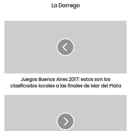
fertilizar los cultivos en tiempo y forma, para lograr los
La Dorrego
estándares de calidad deseados por la industria”.
Esto no es más ni menos que la molinería no contará con
el trigo necesario para la elaboración de los panifi cados
con lo cual habrá una lucha por quedarse con el poco
cereal que este en optimas condiciones y esto puede
determinar una suba para el próximo año. La otra opción, y
que ya lo hicieron las fábricas, es la importación desde
Uruguay como en mayo de 2016.
Juegos Buenos Aires 2017: estos son los
clasificados locales a las finales de Mar del Plata
Según la publicación, Bolívar y Hipolito Irigoyen tienen el
66% de los campos con agua, seguido luego por Tres
Arroyos y
Coronel Dorrego
con el 58% y 57%,
respectivamente.
El cereal para el productor bonaerense es de vital