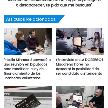
estrategias políticas y por propia gravitación y desempeño
a desaparecer, te pido que me busques"
de sus dirigentes , no contienen mayoritariamente un cuño
que rebase, aunque sea minimamente, el interés personal.
Artículos Relacionados
Frentes, rejuntes, alianzas, concordancias programáticas
duran lo que el agua en una mano. Eso sí es todo
institucional, republicano, para eso tiene sus adalides
desde hace mas de cien años.
(*) CONDUCE DORREGO DESPIERTA, DE LUNES A
VIERNES, DE 7 A 9 POR LA DORREGO.
Priscila Minnaard convocó a
(Entrevista en LA DORREGO)
una reunión en Diputados
Macarena Flores no
para modificar la ley de
descartó la posibilidad de
financiamiento de los
ser candidata a intendenta
Bomberos Voluntarios