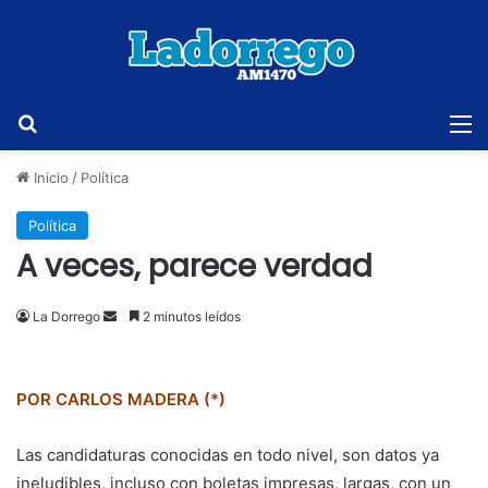
Buscar
M
Inicio
/
Política
Política
A veces, parece verdad
Send
La Dorrego
2 minutos leídos
an
email
POR CARLOS MADERA (*)
Las candidaturas conocidas en todo nivel, son datos ya
ineludibles, incluso con boletas impresas, largas, con un