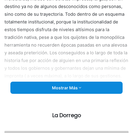
destino ya no de algunos desconocidos como personas,
sino como de su trayectoria. Todo dentro de un esquema
totalmente institucional, porque la institucionalidad de
estos tiempos disfruta de niveles altísimos para la
tradición nativa, pese a que los quijotes de la monopólica
herramienta no recuerden épocas pasadas en una alevosa
y aseada preterición.
Los conseguidos a lo largo de toda la
historia fue por acción de alguien en una primaria reflexión
y todos los gobiernos y gobernantes dejan una mínima de
impronta ( a veces máxima), a lo largo de sus gestiones.
Las chapas se consiguen con hechos concretos, no con
Mostrar Más
retórica casi de ficción sino debatiendo sobre realidades
que llegan a destino y no se quedan estancadas en la
facundia declamatoria que solo le falta el poncho en los
hombros. Ver realidades indefinidas, abstractas, edifican
La Dorrego
discursos ampulosos muy del paladar en el elixir
dirigencial, pero lejos de una realidad cotidiana que