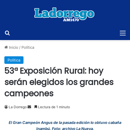
Buscar
M
Inicio
/
Política
Política
53ª Exposición Rural: hoy
serán elegidos los grandes
campeones
Send
La Dorrego
Lectura de 1 minuto
an
email
El Gran Campeón Angus de la pasada edición lo obtuvo cabaña
Inambú. Foto: archivo La Nueva.