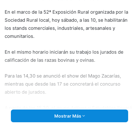
En el marco de la 52ª Exposición Rural organizada por la
Sociedad Rural local, hoy sábado, a las 10, se habilitarán
los stands comerciales, industriales, artesanales y
comunitarios.
En el mismo horario iniciarán su trabajo los jurados de
calificación de las razas bovinas y ovinas.
Para las 14,30 se anunció el show del Mago Zacarías,
mientras que desde las 17 se concretará el concurso
abierto de jurados.
A partir de las 15,30, el grupo Activos y Saludables llevará
a cabo una caminata aeróbica, baile y zumba, mientras que
Mostrar Más
a las 17 comenzarán las aludidas montas especiales.