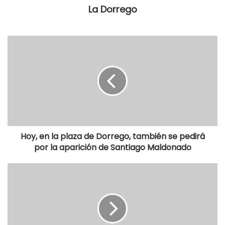
A las 17, el programa sumará una innovación: la realización
La Dorrego
4 montas especiales a cargo de los jinetes Rafael Pratula
(ganador en su categoría de la última edición de Jesús
María); Diego y Franco Ballester, y el suarense Emiliano
Gardiner.
A las 21 tendrá, lugar la cena con entrega de premios y la
presentación del Mago Ghalo.
Hoy, en la plaza de Dorrego, también se pedirá
por la aparición de Santiago Maldonado