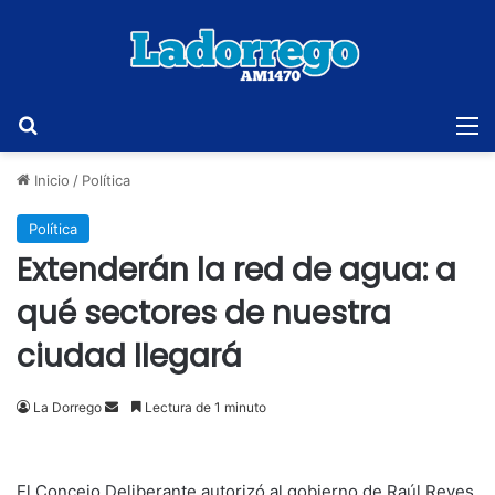
Buscar
M
Inicio
/
Política
Política
Extenderán la red de agua: a
qué sectores de nuestra
ciudad llegará
Send
La Dorrego
Lectura de 1 minuto
an
email
El Concejo Deliberante autorizó al gobierno de Raúl Reyes