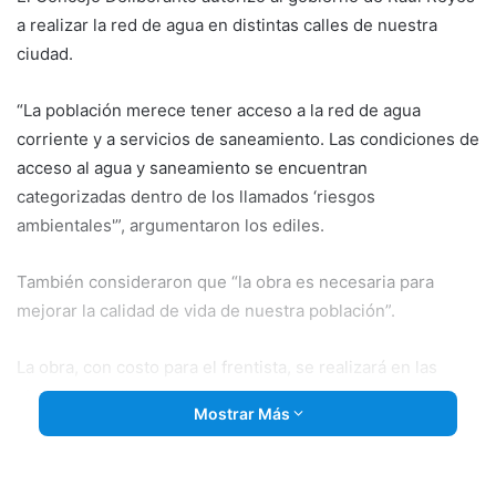
a realizar la red de agua en distintas calles de nuestra
ciudad.
“La población merece tener acceso a la red de agua
corriente y a servicios de saneamiento. Las condiciones de
acceso al agua y saneamiento se encuentran
categorizadas dentro de los llamados ‘riesgos
ambientales'”, argumentaron los ediles.
También consideraron que “la obra es necesaria para
mejorar la calidad de vida de nuestra población”.
La obra, con costo para el frentista, se realizará en las
siguientes calles:
Mostrar Más
• Calle G. Ezeiza e/9 de Abril y Aranda (Vereda Par)
• Calle Holanda e/Italia y Avda. Fuertes (Vereda Par)