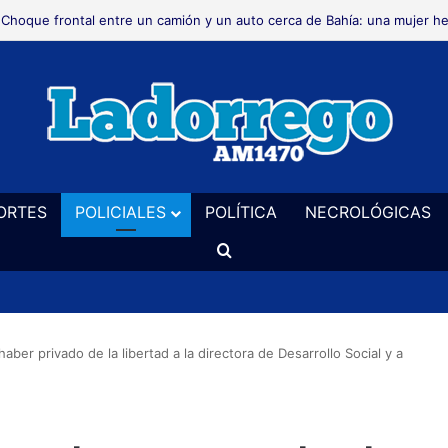
Choque frontal entre un camión y un auto cerca de Bahía: una mujer he
ORTES
POLICIALES
POLÍTICA
NECROLÓGICAS
Buscar
er privado de la libertad a la directora de Desarrollo Social y a