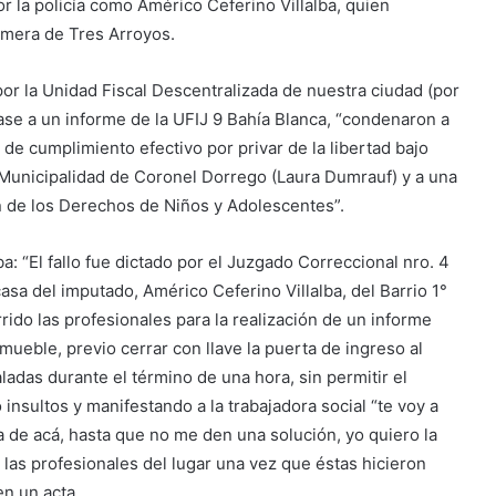
or la policía como
Américo Ceferino Villalba, quien
imera de Tres Arroyos.
or la Unidad Fiscal Descentralizada de nuestra ciudad (por
se a un informe de la UFIJ 9 Bahía Blanca, “condenaron a
de cumplimiento efectivo por privar de la libertad bajo
a Municipalidad de Coronel Dorrego (Laura Dumrauf) y a una
ón de los Derechos de Niños y Adolescentes”.
a: “El fallo fue dictado por el Juzgado Correccional nro. 4
asa del imputado, Américo Ceferino Villalba, del Barrio 1°
do las profesionales para la realización de un informe
mueble, previo cerrar con llave la puerta de ingreso al
adas durante el término de una hora, sin permitir el
 insultos y manifestando a la trabajadora social “te voy a
va de acá, hasta que no me den una solución, yo quiero la
e las profesionales del lugar una vez que éstas hicieron
en un acta.