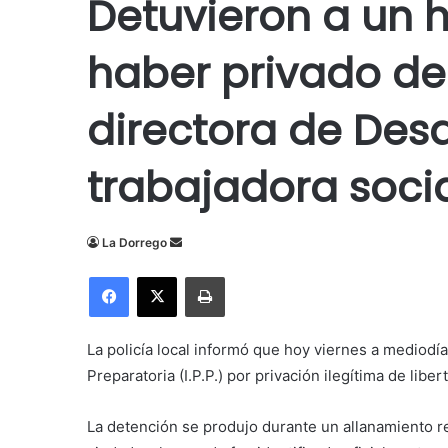
Detuvieron a un
haber privado de 
directora de Desa
trabajadora soci
Send
La Dorrego
an
Facebook
X
Imprimir
email
La policía local informó que hoy viernes a mediod
Preparatoria (I.P.P.) por privación ilegítima de libe
La detención se produjo durante un allanamiento r