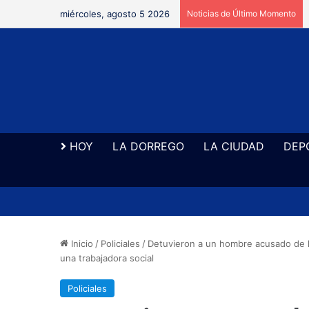
miércoles, agosto 5 2026
Noticias de Último Momento
HOY
LA DORREGO
LA CIUDAD
DEP
Inicio
/
Policiales
/
Detuvieron a un hombre acusado de hab
una trabajadora social
Policiales