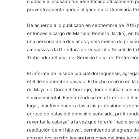
ciudad y el acusado fue identificado oficialmente p
preventivamente quedó alejado en la Comisaría Pr
De acuerdo a lo publicado en septiembre de 2015 p
entonces a cargo de Marcelo Romero Jardín), en ba
una persona de a dos años y seis meses de prisión 
amenazas a la Directora de Desarrollo Social de l
Trabajadora Social del Servicio Local de Protecci
El informe de la sede judicial dorreguense, agregab
el 8 de septiembre pasado. El hecho ocurrió en la c
de Mayo de Coronel Dorrego, donde habían concurri
socioambiental. Encontrándose en el interior del in
lugar, mantuvo encerradas a las profesionales señal
egreso de éstas del domicilio señalado, profiriendo
reventar la cabeza” a la vez que refería “nadie se 
restitución de mi hijo ya”, permitiendo el egreso d
constar por escrito las pretensiones del imputado 