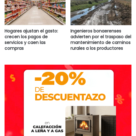
ella.
Además vive también otro tío paterno, que por ahora “no
tiene ningún tipo de sospechas”, concluyó.
Hogares ajustan el gasto:
Ingenieros bonaerenses
crecen los pagos de
advierten por el traspaso del
servicios y caen las
mantenimiento de caminos
compras
rurales a los productores