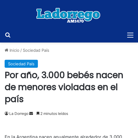
Buscar
M
Inicio
/
Sociedad País
Sociedad País
Por año, 3.000 bebés nacen
de menores violadas en el
país
Send
La Dorrego
2 minutos leídos
an
email
En la Argentina nacen anualmente alrededor de 3.000