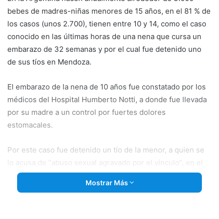
bebes de madres-niñas menores de 15 años, en el 81 % de
los casos (unos 2.700), tienen entre 10 y 14, como el caso
conocido en las últimas horas de una nena que cursa un
embarazo de 32 semanas y por el cual fue detenido uno
de sus tíos en Mendoza.
El embarazo de la nena de 10 años fue constatado por los
médicos del Hospital Humberto Notti, a donde fue llevada
por su madre a un control por fuertes dolores
estomacales.
Por este caso fue detenido un tío de la menor, a quien se
lo acusa de “abuso sexual agravado por el vínculo”, en el
marco de una oscura problemática que anualmente
Mostrar Más
registra 2.700 nacimientos de bebés gestados por
menores de entre 10 y 14 años tras ser violadas.