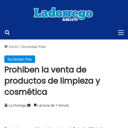
Buscar
M
Inicio
/
Sociedad País
Sociedad País
Prohiben la venta de
productos de limpieza y
cosmética
Send
La Dorrego
Lectura de 1 minuto
an
email