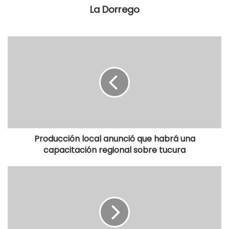
La Dorrego
Otra disposición 9264-E/2017 prohibe el uso y la
comercialización en la Argentina para todos los lotes de
los siguientes productos domisanitarios elaborados por
Induquímika a raíz de varias irregularidades constatadas:
Insecticida Derribante. Marca Induquimika; Fluido
Desinfectante. Marca Induquimika; Líquido para Lampazo.
Marca Induquimika; Quitamanchas concentrado “j”. Marca
Induquimika; Lavandina ropa Blanca. Marca Induquimika;
Lavandina Ropa Color. Marca Induquimika; Lavandina en
Gel. Marca Induquimika; Quitasarro liquido perfumado. RIN
Producción local anunció que habrá una
4070178, RNE 210031119. Marca Induquimika; Soda
capacitación regional sobre tucura
cáustica liquida. RIN 2943364, RNE 210031119. Marca
Induquimika. (Minuto uno).