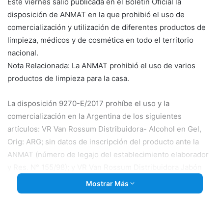
Este viernes salió publicada en el Boletín Oficial la
disposición de ANMAT en la que prohibió el uso de
comercialización y utilización de diferentes productos de
limpieza, médicos y de cosmética en todo el territorio
nacional.
Nota Relacionada: La ANMAT prohibió el uso de varios
productos de limpieza para la casa.
La disposición 9270-E/2017 prohíbe el uso y la
comercialización en la Argentina de los siguientes
artículos: VR Van Rossum Distribuidora- Alcohol en Gel,
Orig: ARG; sin datos de inscripción del producto ante la
ANMAT (número de legajo del establecimiento elaborador
y Res. N° 155/98); y VR Van Rossum Distribuidora Jabón
Líquido Nacarado, Orig: ARG; sin datos de inscripción del
Mostrar Más
producto ante la ANMAT (número de legajo del
establecimiento elaborador y Res. 155/98).