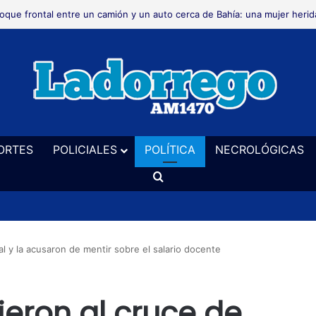
crológica
ORTES
POLICIALES
POLÍTICA
NECROLÓGICAS
Buscar
l y la acusaron de mentir sobre el salario docente
ieron al cruce de