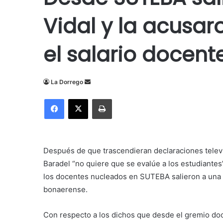
Vidal y la acusar
el salario docent
Send
La Dorrego
an
Facebook
X
Imprimir
email
Después de que trascendieran declaraciones telev
Baradel “no quiere que se evalúe a los estudiante
los docentes nucleados en SUTEBA salieron a una 
bonaerense.
Con respecto a los dichos que desde el gremio do