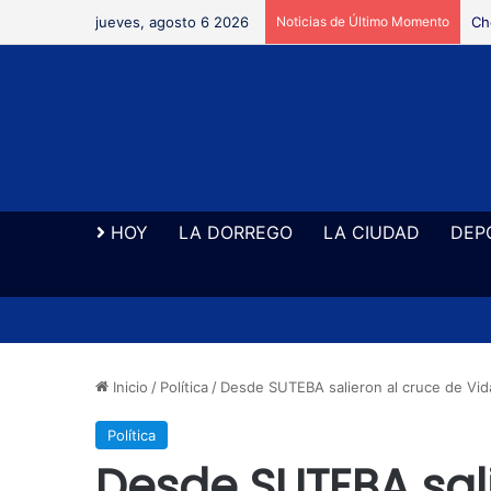
jueves, agosto 6 2026
Noticias de Último Momento
Ne
HOY
LA DORREGO
LA CIUDAD
DEP
Inicio
/
Política
/
Desde SUTEBA salieron al cruce de Vida
Política
Desde SUTEBA sal