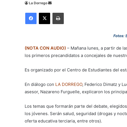
Send
La Dorrego
an
Facebook
X
Imprimir
email
Fotos: 
(NOTA CON AUDIO)
– Mañana lunes, a partir de las
los primeros precandidatos a concejales de nuestro
Es organizado por el Centro de Estudiantes del est
En diálogo con
LA DORREGO
, Federico Dimatz y Lu
asesor, Nazareno Furguelle, explicaron los principal
Los temas que formarán parte del debate, elegidos
los jóvenes. Serán salud, seguridad (drogas y noctu
oferta educativa terciaria, entre otros).