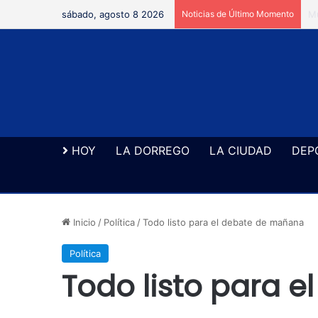
sábado, agosto 8 2026
Noticias de Último Momento
Se
HOY
LA DORREGO
LA CIUDAD
DEP
Inicio
/
Política
/
Todo listo para el debate de mañana
Política
Todo listo para 