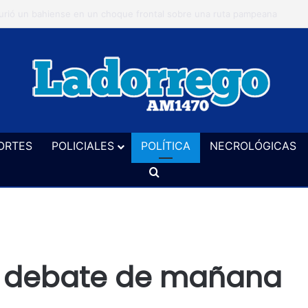
 realizará este sábado en el vivero un taller de cerveza artesanal
ORTES
POLICIALES
POLÍTICA
NECROLÓGICAS
Buscar
el debate de mañana