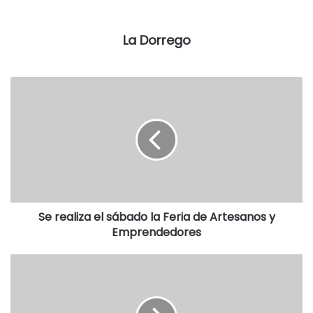
Trascendió que Alvado mantuvo un fuerte intercambio de
La Dorrego
palabras con el propio intendente Raúl Reyes.
Por otra parte, fuentes de la Dirección de Obras Públicas
negaron la versión que la obra se haya paralizado por falta
de pago, sino que fue por la rotura de una máquina.
Se realiza el sábado la Feria de Artesanos y
Emprendedores