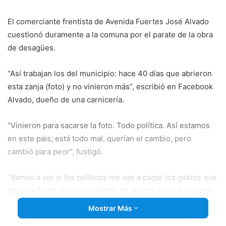
email
El comerciante frentista de Avenida Fuertes José Alvado
cuestionó duramente a la comuna por el parate de la obra
de desagües.
“Así trabajan los del municipio: hace 40 días que abrieron
esta zanja (foto) y no vinieron más”, escribió en Facebook
Alvado, dueño de una carnicería.
“Vinieron para sacarse la foto. Todo política. Así estamos
en este pais; está todo mal, querían el cambio, pero
cambió para peor”, fustigó.
“Vamos a ver si los políticos me van a pagar los gastos que
tengo a fin de mes y la pérdida de dinero, porque la gente
no viene porque la calle está cortada hace 40 días”,
Mostrar Más
completó.