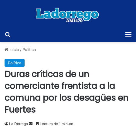
Buscar
M
Inicio
/
Política
Política
Duras críticas de un
comerciante frentista a la
comuna por los desagües en
Fuertes
Send
La Dorrego
Lectura de 1 minuto
an