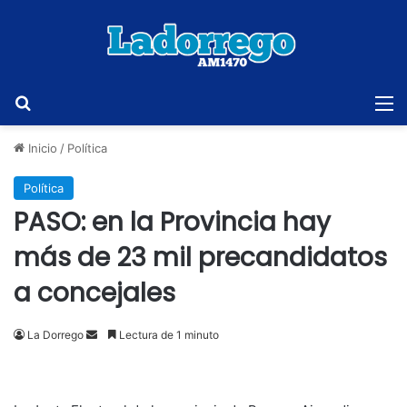
Buscar
M
Inicio
/
Política
Política
PASO: en la Provincia hay
más de 23 mil precandidatos
a concejales
Send
La Dorrego
Lectura de 1 minuto
an
email