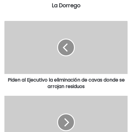
La Dorrego
Alvarez, Abel Cifarelli y María Delia Dumrauf, de
Cambiemos, y de Hugo Segurola y Norma Félix, de Juntos
por Dorrego, aunque estos dos ediles buscarán la
reelección.
Piden al Ejecutivo la eliminación de cavas donde se
arrojan residuos