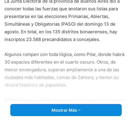
La Junta Electoral de la provincia de Buenos Aires dio a
conocer todas las fuerzas que anotaron sus listas para
presentarse en las elecciones Primarias, Abiertas,
Simultáneas y Obligatorias (PASO) del domingo 13 de
agosto. En total, en los 135 distritos bonaerenses, hay
inscriptos 23.588 precandidatos a concejales.
Algunos rompen con toda lógica, como Pilar, donde habrá
30 espacios diferentes en el cuarto oscuro. Otros, de
menor envergadura, superan ampliamente a una de las
ciudades más habitadas, Lomas de Zamora, y tienen su
récord histórico de papeletas.
El Conurbano y el Gran Buenos Aires concentran la mayor
cantidad de precandidatos: 13.646 en total.
Mostrar Más
En nuestro distrito se renuevan 6 bancas del Concejo.
Terminan los mandatos de Luis Gianecchini, Cecilia