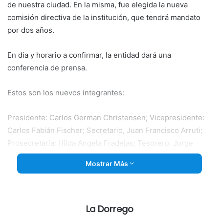
de nuestra ciudad. En la misma, fue elegida la nueva
comisión directiva de la institución, que tendrá mandato
por dos años.
En día y horario a confirmar, la entidad dará una
conferencia de prensa.
Estos son los nuevos integrantes:
Presidente: Carlos German Christensen; Vicepresidente:
Carlos Fabián Fischer; Secretario, Juan Francisco Arruti;
Prosecretaria: Hilda Angela Fradejas; Tesorero, Jorge
Alberto Alonso; Protesorero, Ezequiel Luis Castell; vocales
Mostrar Más
titulares, José Francisco Uslenghi, Natalia Susana
Zweedyk, José Abel Ibarra, Américo Eduardo Evangelisti,
Francisco Reta, Javier Emilcen González; vocales
suplentes, Sergio Daniel Corral, Marco Johansen, Juan
La Dorrego