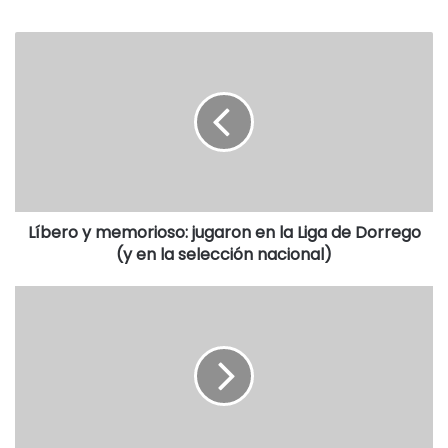
Carlos Anderson, Manuela Martina Mendia; Revisores de
cuentas titulares, José Angel Masanet, Patricio Montesano,
Luciano Ripoll; suplente, Luis Alberto Bonora.
Líbero y memorioso: jugaron en la Liga de Dorrego
(y en la selección nacional)