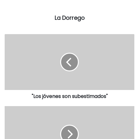
“En Dorrego no se percibe una visión de desarrollo para el
distrito. La idea que tiene el radicalismo de gestión es que
La Dorrego
la municipalidad sea una oficina administrativa, en la que
tengamos simples empleados, sin desarrollo de obras o
sin generación de empleo en el sector industrial
planificado”, cuestionó.
“Muchos años tuvimos la excusa que los gobiernos
provincial y nacional han sido de un color político
contrario. Si bien esto se modificó en el último año y
medio (con la llegada al poder de Cambiemos), tampoco se
ha visto progreso”, añadió.
"Los jóvenes son subestimados"
También criticó al gobierno municipal por decidir la
realización de una semipeatonal cuando hay vecinos que
no tienen casa, según ejemplificó.