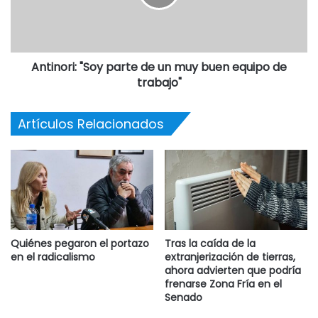
En relación con las elecciones, Márquez consideró que
debe achicarse la brecha entre el número de concejales
del oficialismo y de la oposición para que se logre un
mayor equilibrio porque el Ejecutivo, con dos tercios de
Antinori: "Soy parte de un muy buen equipo de
trabajo"
apoyo, “se relaja y piensa que su gestión es perfecta”.
EL AUDIO DE LA NOTA
Artículos Relacionados
Quiénes pegaron el portazo
Tras la caída de la
en el radicalismo
extranjerización de tierras,
ahora advierten que podría
frenarse Zona Fría en el
Senado