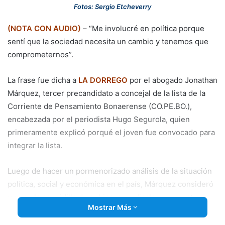
email
Fotos: Sergio Etcheverry
(NOTA CON AUDIO)
– “Me involucré en política porque
sentí que la sociedad necesita un cambio y tenemos que
comprometernos”.
La frase fue dicha a
LA DORREGO
por el abogado Jonathan
Márquez, tercer precandidato a concejal de la lista de la
Corriente de Pensamiento Bonaerense (CO.PE.BO.),
encabezada por el periodista Hugo Segurola, quien
primeramente explicó porqué el joven fue convocado para
integrar la lista.
Luego de hacer un pormenorizado análisis de la situación
política, social y económica en el país, Márquez consideró
que en la seguidilla de gobiernos radicales en nuestro
Mostrar Más
distrito “se ha observado un estancamiento”.