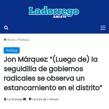
Buscar
M
Inicio
/
Política
Política
Jon Márquez: “(Luego de) la
seguidilla de gobiernos
radicales se observa un
estancamiento en el distrito”
Send
La Dorrego
Lectura de 1 minuto
an