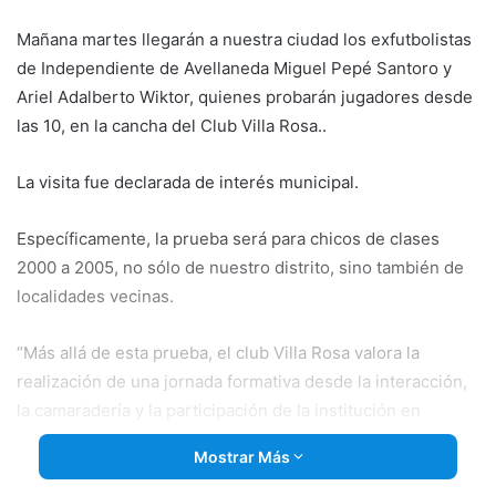
email
Mañana martes llegarán a nuestra ciudad los exfutbolistas
de Independiente de Avellaneda Miguel Pepé Santoro y
Ariel Adalberto Wiktor, quienes probarán jugadores desde
las 10, en la cancha del Club Villa Rosa..
La visita fue declarada de interés municipal.
Específicamente, la prueba será para chicos de clases
2000 a 2005, no sólo de nuestro distrito, sino también de
localidades vecinas.
“Más allá de esta prueba, el club Villa Rosa valora la
realización de una jornada formativa desde la interacción,
la camaradería y la participación de la institución en
eventos de carácter social”, explicó la concejala del FPV
Mostrar Más
Griselda Rodríguez, quien también es dirigente de la