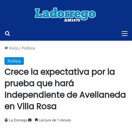
Buscar
M
Inicio
/
Política
Política
Crece la expectativa por la
prueba que hará
Independiente de Avellaneda
en Villa Rosa
Send
La Dorrego
Lectura de 1 minuto
an