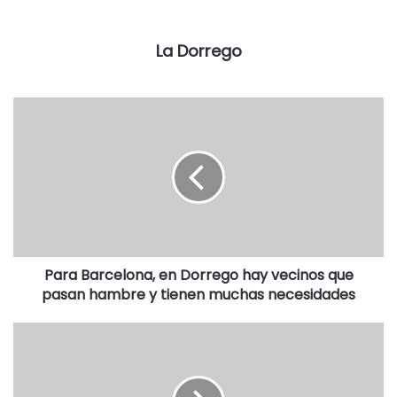
política y que por esta razón tratan de no cometer errores
en el marco de la campaña.
La Dorrego
Además de hablar de las principales propuestas, ambos
entrevistados anticiparon que este proyecto política no se
agota en las PASO ni en octubre, sino que se apunta a
2019.
De todos modos, Mariano se tiene fe para los próximos
comicios: “Tenemos una cierta expectativa y creemos que
la gente nos va a apoyar”.
Para Barcelona, en Dorrego hay vecinos que
EL AUDIO DE LA NOTA
pasan hambre y tienen muchas necesidades