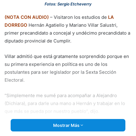
email
Fotos: Sergio Etcheverry
(NOTA CON AUDIO)
– Visitaron los estudios de
LA
DORREGO
Hernán Agatiello y Mariano Villar Salustri,
primer precandidato a concejal y undécimo precandidato a
diputado provincial de Cumplir.
Villar admitió que está gratamente sorprendido porque en
su primera experiencia en política es uno de los
postulantes para ser legislador por la Sexta Sección
Electoral.
“Simplemente me sumé para acompañar a Alejandro
(Dichiara), para darle una mano a Hernán y trabajar en lo
que más se pueda por nuestro pueblo”, dijo.
Mostrar Más
A su turno, Agatiello reconoció que en este espacio han
tomado con mucha responsabilidad la participación en